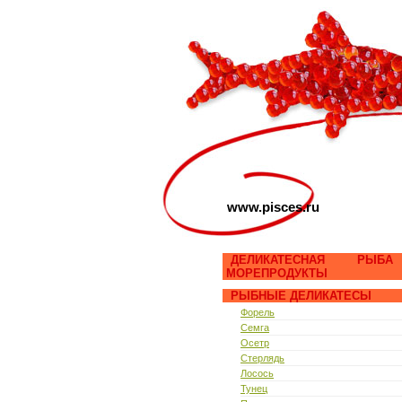
www.pisces.ru
ДЕЛИКАТЕСНАЯ РЫБ
МОРЕПРОДУКТЫ
РЫБНЫЕ ДЕЛИКАТЕСЫ
Форель
Семга
Осетр
Стерлядь
Лосось
Тунец