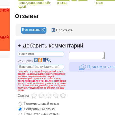
«антидепрессивной»
жизни
глаз
едой
СНОЙ
Отзывы
Все отзывы (0)
ВКонтакте
ДАЙ
+
Добавить комментарий
или
Войти
Приложить к с
Пожалуйста, указывайте реальный e-mail
адрес! На данный адрес будет отправлено
письмо с активационной ссылкой.
Комментарий появится на сайте только
после перехода по этой ссылке. Нам важно
знать, что вы реальный человек, а не спам-
бот. Кроме того на данный адрес вы будете
получать уведомления об ответах на Ваш
отзыв.
Оценка
Положительный отзыв
Нейтральный отзыв
Отрицательный отзыв