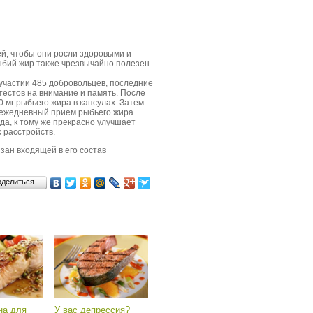
й, чтобы они росли здоровыми и
рыбий жир также чрезвычайно полезен
участии 485 добровольцев, последние
тестов на внимание и память. После
 мг рыбьего жира в капсулах. Затем
о ежедневный прием рыбьего жира
да, к тому же прекрасно улучшает
 расстройств.
зан входящей в его состав
оделиться…
на для
У вас депрессия?