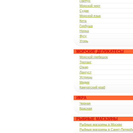
Палтус
Морской черт
Судак
Морской язык
Кета
Горбуша
Нерка
Фугу
Угорь
МОРСКИЕ ДЕЛИКАТЕСЫ
Морской гребешок
Трепанг
Омар
Лангуст
Устрицы
Мидии
Камчатский краб
ИКРА
Черная
Красная
РЫБНЫЕ МАГАЗИНЫ
Рыбные магазины в Москве
Рыбные магазины в Санкт-Петерб