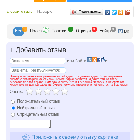
Отзывы
вить свой отзыв
Наверх
Поделиться…
0
0
0
0
Все
Полезн
Положит
Отрицат
Нейтр
ВК
+
Добавить отзыв
или
Войти
Пожалуйста, указывайте реальный e-mail адрес! На данный адрес будет отправлено
письмо с активационной ссылкой. Комментарий появится на сайте только после
перехода по этой ссылке. Нам важно знать, что вы реальный человек, а не спам-бот.
Кроме того на данный адрес вы будете получать уведомления об ответах на Ваш отзыв.
Оценка
Положительный отзыв
Нейтральный отзыв
Отрицательный отзыв
Приложить к своему отзыву картинки