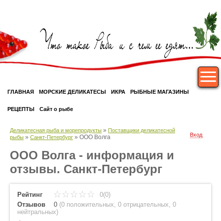
ГЛАВНАЯ
МОРСКИЕ ДЕЛИКАТЕСЫ
ИКРА
РЫБНЫЕ МАГАЗИНЫ
РЕЦЕПТЫ
Сайт о рыбе
»
Деликатесная рыба и морепродукты
Поставщики деликатесной
Вход
»
»
ООО Волга
рыбы
Санкт-Петербург
ООО Волга - информация и
отзывы. Санкт-Петербург
Рейтинг
0(0)
Отзывов
0
(
0 положительных
,
0 отрицательных
,
0
нейтральных
)