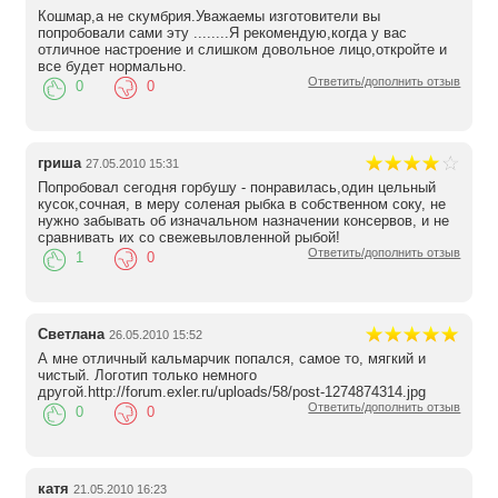
Кошмар,а не скумбрия.Уважаемы изготовители вы
попробовали сами эту ........Я рекомендую,когда у вас
отличное настроение и слишком довольное лицо,откройте и
все будет нормально.
Ответить/дополнить отзыв
0
0
гриша
27.05.2010 15:31
Попробовал сегодня горбушу - понравилась,один цельный
кусок,сочная, в меру соленая рыбка в собственном соку, не
нужно забывать об изначальном назначении консервов, и не
сравнивать их со свежевыловленной рыбой!
Ответить/дополнить отзыв
1
0
Светлана
26.05.2010 15:52
А мне отличный кальмарчик попался, самое то, мягкий и
чистый. Логотип только немного
другой.http://forum.exler.ru/uploads/58/post-1274874314.jpg
Ответить/дополнить отзыв
0
0
катя
21.05.2010 16:23