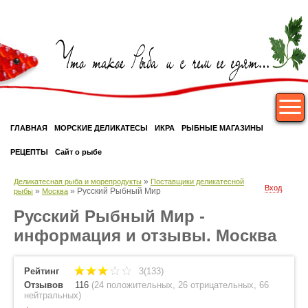
ГЛАВНАЯ
МОРСКИЕ ДЕЛИКАТЕСЫ
ИКРА
РЫБНЫЕ МАГАЗИНЫ
РЕЦЕПТЫ
Сайт о рыбе
»
Деликатесная рыба и морепродукты
Поставщики деликатесной
Вход
»
»
Русский Рыбный Мир
рыбы
Москва
Русский Рыбный Мир -
информация и отзывы. Москва
Рейтинг
3(133)
Отзывов
116
(
24 положительных
,
26 отрицательных
,
66
нейтральных
)