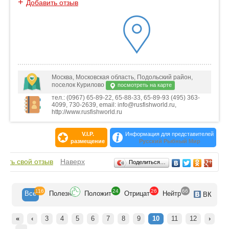
+
Добавить отзыв
Москва, Московская область, Подольский район,
поселок Курилово
посмотреть на карте
тел.: (0967) 65-89-22, 65-88-33, 65-89-93 (495) 363-
4099, 730-2639, email: info@rusfishworld.ru,
http://www.rusfishworld.ru
V.I.P.
Информация для представителей
размещение
Русский Рыбный Мир
Отзывы
вить свой отзыв
Наверх
Поделиться…
116
24
26
66
Все
Полезн
Положит
Отрицат
Нейтр
ВК
«
‹
3
4
5
6
7
8
9
10
11
12
›