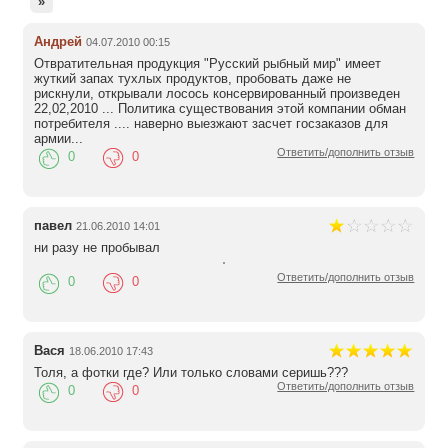
»
Андрей
04.07.2010 00:15
Отвратительная продукция "Русский рыбный мир" имеет
жуткий запах тухлых продуктов, пробовать даже не
рискнули, открывали лосось консервированный произведен
22,02,2010 ... Политика существования этой компании обман
потребителя .... наверно выезжают засчет госзаказов для
армии...
Ответить/дополнить отзыв
0
0
павел
21.06.2010 14:01
ни разу не пробывал
Ответить/дополнить отзыв
0
0
Вася
18.06.2010 17:43
Толя, а фотки где? Или только словами серишь???
Ответить/дополнить отзыв
0
0