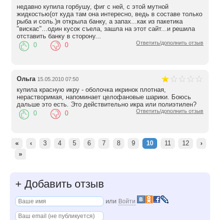
недавно купила горбушу, фиг с ней, с этой мутной
жидкостью(от куда там она интересно, ведь в составе только
рыба и соль.)я открыла банку, а запах...как из пакетика
"вискас"...один кусок съела, зашла на этот сайт...и решила
отставить банку в сторону...
Ответить/дополнить отзыв
0
0
Ольга
15.05.2010 07:50
купила красную икру - оболочка икринок плотная,
нерастворимая, напоминает целофановые шарики. Боюсь
дальше это есть. Это действительно икра или полиэтилен?
Ответить/дополнить отзыв
0
0
«
‹
3
4
5
6
7
8
9
10
11
12
›
»
+
Добавить отзыв
или
Войти