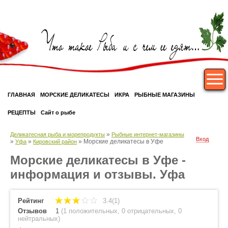
ГЛАВНАЯ
МОРСКИЕ ДЕЛИКАТЕСЫ
ИКРА
РЫБНЫЕ МАГАЗИНЫ
РЕЦЕПТЫ
Сайт о рыбе
»
Деликатесная рыба и морепродукты
Рыбные интернет-магазины
Вход
»
»
»
Морские деликатесы в Уфе
Уфа
Кировский район
Морские деликатесы в Уфе -
информация и отзывы. Уфа
Рейтинг
3.4(1)
Отзывов
1
(
1 положительных
,
0 отрицательных
,
0
нейтральных
)