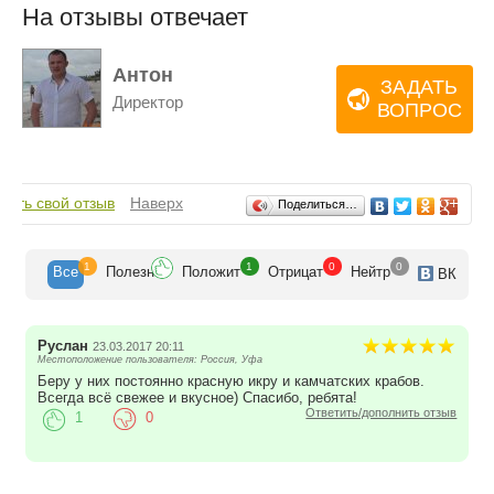
На отзывы отвечает
Антон
ЗАДАТЬ
Директор
ВОПРОС
Отзывы
вить свой отзыв
Наверх
Поделиться…
1
1
0
0
Все
Полезн
Положит
Отрицат
Нейтр
ВК
Руслан
23.03.2017 20:11
Местоположение пользователя: Россия, Уфа
Беру у них постоянно красную икру и камчатских крабов.
Всегда всё свежее и вкусное) Спасибо, ребята!
Ответить/дополнить отзыв
1
0