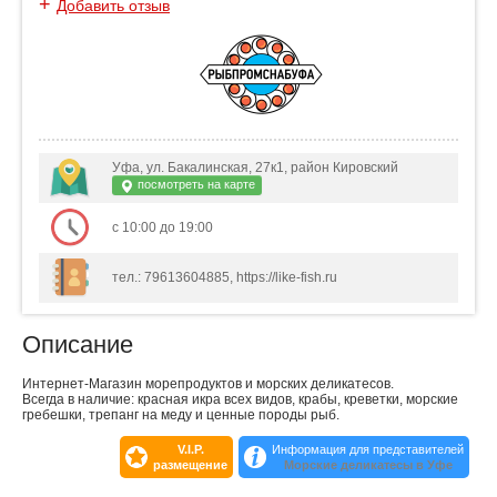
+
Добавить отзыв
Уфа, ул. Бакалинская, 27к1, район Кировский
посмотреть на карте
с 10:00 до 19:00
тел.: 79613604885, https://like-fish.ru
Описание
Интернет-Магазин морепродуктов и морских деликатесов.
Всегда в наличие: красная икра всех видов, крабы, креветки, морские
гребешки, трепанг на меду и ценные породы рыб.
V.I.P.
Информация для представителей
размещение
Морские деликатесы в Уфе