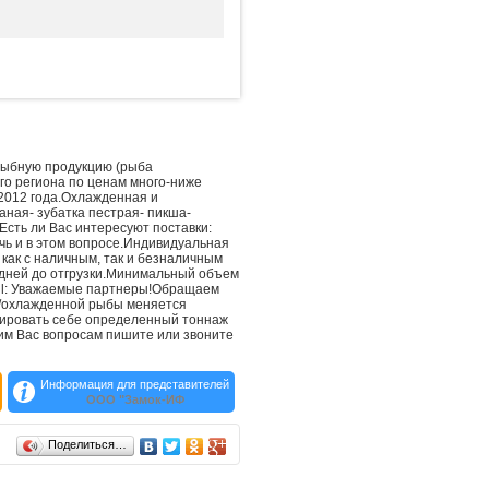
рыбную продукцию (рыба
о региона по ценам много-ниже
2012 года.Охлажденная и
аная- зубатка пестрая- пикша-
Есть ли Вас интересуют поставки:
очь и в этом вопросе.Индивидуальная
как с наличным, так и безналичным
 дней до отгрузки.Минимальный объем
il: Уважаемые партнеры!Обращаем
й/охлажденной рыбы меняется
нировать себе определенный тоннаж
щим Вас вопросам пишите или звоните
Информация для представителей
ООО "Замок-ИФ
Поделиться…