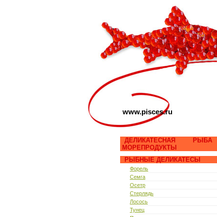
www.pisces.ru
ДЕЛИКАТЕСНАЯ РЫБ
МОРЕПРОДУКТЫ
РЫБНЫЕ ДЕЛИКАТЕСЫ
Форель
Семга
Осетр
Стерлядь
Лосось
Тунец