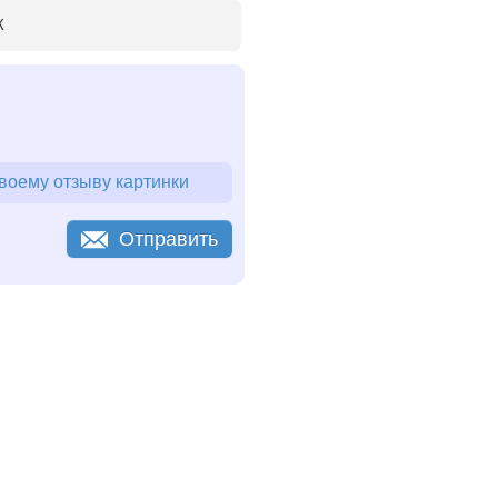
К
воему отзыву картинки
Отправить