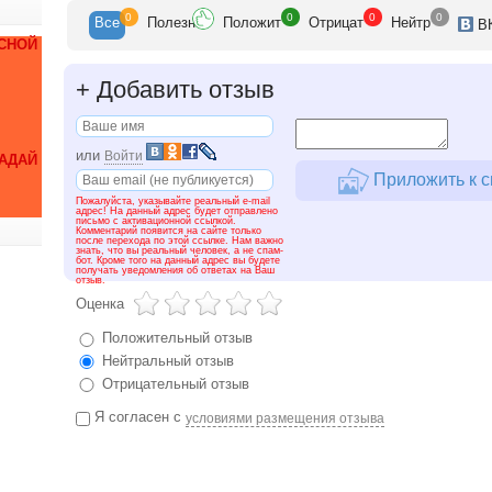
0
0
0
0
Все
Полезн
Положит
Отрицат
Нейтр
В
СНОЙ
+
Добавить отзыв
или
Войти
ДАЙ
Приложить к с
Пожалуйста, указывайте реальный e-mail
адрес! На данный адрес будет отправлено
письмо с активационной ссылкой.
Комментарий появится на сайте только
после перехода по этой ссылке. Нам важно
знать, что вы реальный человек, а не спам-
бот. Кроме того на данный адрес вы будете
получать уведомления об ответах на Ваш
отзыв.
Оценка
Положительный отзыв
Нейтральный отзыв
Отрицательный отзыв
Я согласен с
условиями размещения отзыва