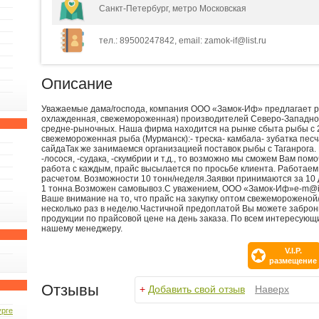
Санкт-Петербург, метро Московская
тел.: 89500247842, email: zamok-if@list.ru
Описание
Уважаемые дама/господа, компания ООО «Замок-Иф» предлагает 
охлажденная, свежемороженная) производителей Северо-Западног
средне-рыночных. Наша фирма находится на рынке сбыта рыбы с 
свежемороженная рыба (Мурманск):- треска- камбала- зубатка песч
сайдаТак же занимаемся организацией поставок рыбы с Таганрога. 
-лосося, -судака, -скумбрии и т.д., то возможно мы сможем Вам пом
работа с каждым, прайс высылается по просьбе клиента. Работаем 
расчетом. Возможности 10 тонн/неделя.Заявки принимаются за 10
1 тонна.Возможен самовывоз.С уважением, ООО «Замок-Иф»e-m@
Ваше внимание на то, что прайс на закупку оптом свежеморожено
несколько раз в неделю.Частичной предоплатой Вы можете забро
продукции по прайсовой цене на день заказа. По всем интересую
нашему менеджеру.
V.I.P.
размещение
Отзывы
+
Добавить свой отзыв
Наверх
урге