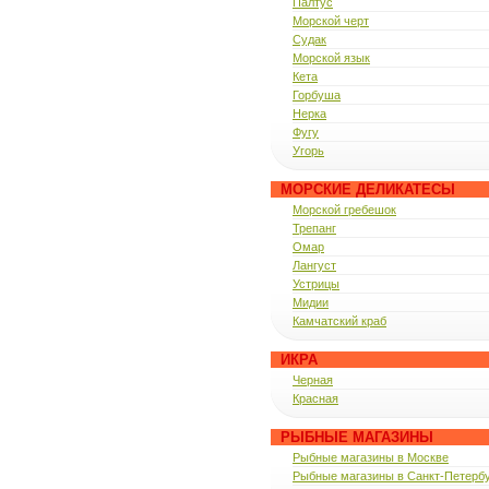
Палтус
Морской черт
Судак
Морской язык
Кета
Горбуша
Нерка
Фугу
Угорь
МОРСКИЕ ДЕЛИКАТЕСЫ
Морской гребешок
Трепанг
Омар
Лангуст
Устрицы
Мидии
Камчатский краб
ИКРА
Черная
Красная
РЫБНЫЕ МАГАЗИНЫ
Рыбные магазины в Москве
Рыбные магазины в Санкт-Петерб