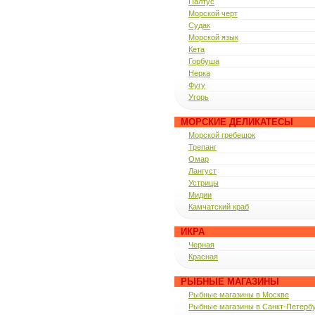
Палтус
Морской черт
Судак
Морской язык
Кета
Горбуша
Нерка
Фугу
Угорь
МОРСКИЕ ДЕЛИКАТЕСЫ
Морской гребешок
Трепанг
Омар
Лангуст
Устрицы
Мидии
Камчатский краб
ИКРА
Черная
Красная
РЫБНЫЕ МАГАЗИНЫ
Рыбные магазины в Москве
Рыбные магазины в Санкт-Петерб