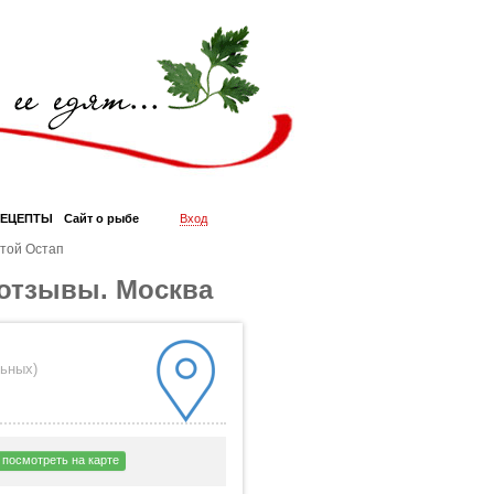
РЕЦЕПТЫ
Сайт о рыбе
Вход
той Остап
 отзывы. Москва
льных
)
посмотреть на карте