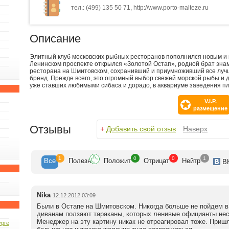
тел.: (499) 135 50 71, http://www.porto-malteze.ru
Описание
Элитный клуб московских рыбных ресторанов пополнился новым и
Ленинском проспекте открылся «Золотой Остап», родной брат зна
ресторана на Шмитовском, сохранивший и приумноживший все луч
бренд. Прежде всего, это огромный выбор свежей морской рыбы и
уже ставших любимыми сибаса и дорадо, в аквариуме заведения пл
V.I.P.
размещение
Отзывы
+
Добавить свой отзыв
Наверх
1
0
0
1
Все
Полезн
Положит
Отрицат
Нейтр
В
Nika
12.12.2012 03:09
Были в Остапе на Шмитовском. Никогда больше не пойдем в 
диванам ползают тараканы, которых ленивые официанты нес
Менеджер на эту картину никак не отреагировал тоже. Приш
урге