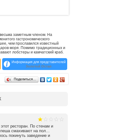
 весьма заметным членом. На
менитого гастрономического
шее, чем прославился известный
 даров моря. Помимо традиционных и
авают лобстеры и камчатский краб.
Информация для представителей
Золотой Остап
Поделиться…
К
этот ресторан. По стенам и
пеша смахивают на пол...
лось покинуть заведение и