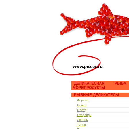
www.pisces.ru
ДЕЛИКАТЕСНАЯ РЫБ
МОРЕПРОДУКТЫ
РЫБНЫЕ ДЕЛИКАТЕСЫ
Форель
Семга
Осетр
Стерлядь
Лосось
Тунец