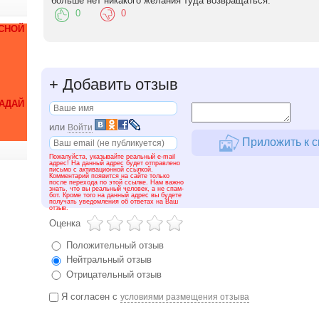
больше нет никакого желания туда возвращаться.
0
0
СНОЙ
+
Добавить отзыв
ДАЙ
или
Войти
Приложить к с
Пожалуйста, указывайте реальный e-mail
адрес! На данный адрес будет отправлено
письмо с активационной ссылкой.
Комментарий появится на сайте только
после перехода по этой ссылке. Нам важно
знать, что вы реальный человек, а не спам-
бот. Кроме того на данный адрес вы будете
получать уведомления об ответах на Ваш
отзыв.
Оценка
Положительный отзыв
Нейтральный отзыв
Отрицательный отзыв
Я согласен с
условиями размещения отзыва